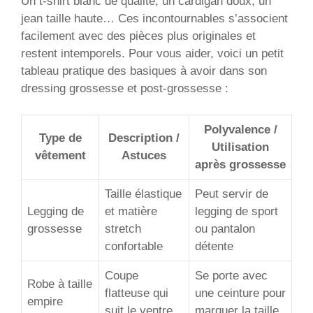
Un t-shirt blanc de qualité, un cardigan doux, un
jean taille haute… Ces incontournables s’associent
facilement avec des pièces plus originales et
restent intemporels. Pour vous aider, voici un petit
tableau pratique des basiques à avoir dans son
dressing grossesse et post-grossesse :
Polyvalence /
Type de
Description /
Utilisation
vêtement
Astuces
après grossesse
Taille élastique
Peut servir de
Legging de
et matière
legging de sport
grossesse
stretch
ou pantalon
confortable
détente
Coupe
Se porte avec
Robe à taille
flatteuse qui
une ceinture pour
empire
suit le ventre
marquer la taille