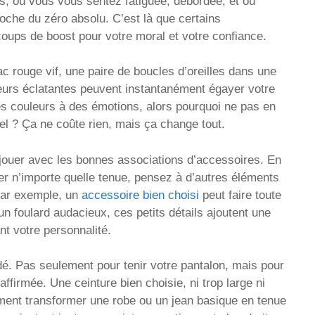
ers, où vous vous sentez fatiguée, débordée, et où
roche du zéro absolu. C’est là que certains
coups de boost pour votre moral et votre confiance.
c rouge vif, une paire de boucles d’oreilles dans une
eurs éclatantes peuvent instantanément égayer votre
es couleurs à des émotions, alors pourquoi ne pas en
el ? Ça ne coûte rien, mais ça change tout.
e jouer avec les bonnes associations d’accessoires. En
r n’importe quelle tenue, pensez à d’autres éléments
 Par exemple, un
accessoire bien choisi
peut faire toute
 un foulard audacieux, ces petits détails ajoutent une
nt votre personnalité.
rdé. Pas seulement pour tenir votre pantalon, mais pour
affirmée. Une ceinture bien choisie, ni trop large ni
iment transformer une robe ou un jean basique en tenue