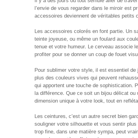
Il y a des jours où tout semble aller de trav
l’envie de vous regarder dans le miroir est p
accessoires deviennent de véritables petits 
Les accessoires colorés en font partie. Un sa
teinte joyeuse, ou même un foulard aux coul
tenue et votre humeur. Le cerveau associe l
profiter pour se donner un coup de fouet visu
Pour sublimer votre style, il est essentiel d
plus des couleurs vives qui peuvent rehausse
qui apportent une touche de sophistication.
la différence. Que ce soit un bijou délicat ou
dimension unique à votre look, tout en refléta
Les ceintures, c’est un autre secret bien ga
souligner votre silhouette et vous sentir plus 
trop fine, dans une matière sympa, peut vra