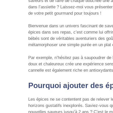
saveurs et de faire de chaque bouchée une a
dans l’assiette ? Laissez-moi vous présenter
de votre petit gourmand pour toujours !
Bienvenue dans un univers fascinant de saveu
épices dans ses repas, c’est comme lui offri
bébés sont de véritables aventuriers des goû
métamorphoser une simple purée en un plat é
Par exemple, n’hésitez pas à saupoudrer de
doux et chaleureux crée une expérience sens
cannelle est également riche en antioxydants,
Pourquoi ajouter des é
Les épices ne se contentent pas de relever le
horizons gustatifs inexplorés. Saviez-vous qu
nouvelles saveurs jusqu’à 2 ans ? C’est le 