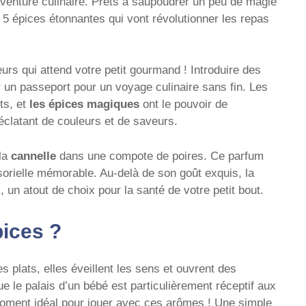
venture culinaire. Prêts à saupoudrer un peu de magie
 5 épices étonnantes qui vont révolutionner les repas
rs qui attend votre petit gourmand ! Introduire des
r un passeport pour un voyage culinaire sans fin. Les
ts, et
les épices magiques
ont le pouvoir de
clatant de couleurs et de saveurs.
 la
cannelle
dans une compote de poires. Ce parfum
orielle mémorable. Au-delà de son goût exquis, la
 un atout de choix pour la santé de votre petit bout.
pices ?
s plats, elles éveillent les sens et ouvrent des
e le palais d’un bébé est particulièrement réceptif aux
moment idéal pour jouer avec ces arômes ! Une simple